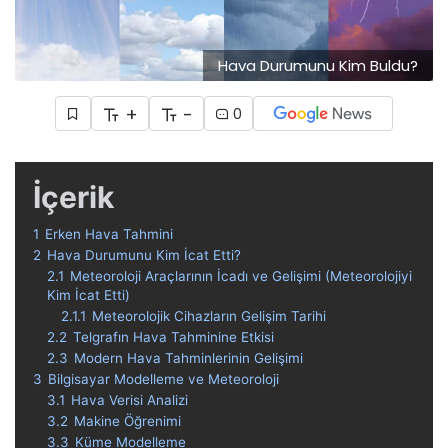
Hava Durumunu Kim Buldu?
+
-
0
İçerik
1
Erken Hava Tahmini
2
Hava Durumunu Kim İcat Etti?
2.1
Meteoroloji Araçlarının İcadı ve Gelişimi (Meteorolojiyi
Kim İcat Etti)
2.1.1
Meteorolojik Cihazların Gelişim Tarihi
2.2
Telgrafın Hava Tahminine Etkisi
2.3
Modern Hava Tahminlerinin Gelişimi
3
Bilgisayar Modelleme ve Meteoroloji
3.1
Hava Verisi Analizi
3.2
Makine Öğrenimi
3.3
Küme Modelleme