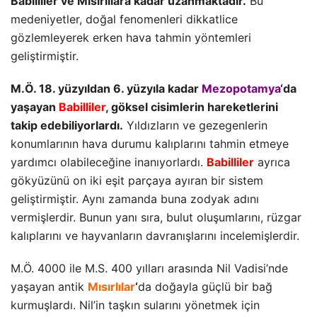
Babilliler ve Mısırlılara kadar uzanmaktadır.
Bu
medeniyetler, doğal fenomenleri dikkatlice
gözlemleyerek erken hava tahmin yöntemleri
geliştirmiştir.
M.Ö. 18. yüzyıldan 6. yüzyıla kadar
Mezopotamya
‘da
yaşayan
Babilliler
, göksel cisimlerin hareketlerini
takip edebiliyorlardı.
Yıldızların ve gezegenlerin
konumlarının hava durumu kalıplarını tahmin etmeye
yardımcı olabileceğine inanıyorlardı.
Babilliler
ayrıca
gökyüzünü on iki eşit parçaya ayıran bir sistem
geliştirmiştir. Aynı zamanda buna zodyak adını
vermişlerdir. Bunun yanı sıra, bulut oluşumlarını, rüzgar
kalıplarını ve hayvanların davranışlarını incelemişlerdir.
M.Ö. 4000 ile M.S. 400 yılları arasında Nil Vadisi’nde
yaşayan antik
Mısırlılar
‘
da doğayla güçlü bir bağ
kurmuşlardı. Nil’in taşkın sularını yönetmek için