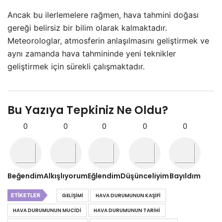
Ancak bu ilerlemelere rağmen, hava tahmini doğası
gereği belirsiz bir bilim olarak kalmaktadır.
Meteorologlar, atmosferin anlaşılmasını geliştirmek ve
aynı zamanda hava tahmininde yeni teknikler
geliştirmek için sürekli çalışmaktadır.
Bu Yazıya Tepkiniz Ne Oldu?
0
0
0
0
0
Beğendim
Alkışlıyorum
Eğlendim
Düşünceliyim
Bayıldım
ETIKETLER
GELIŞIMI
HAVA DURUMUNUN KAŞIFI
HAVA DURUMUNUN MUCIDI
HAVA DURUMUNUN TARIHI