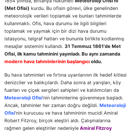
1854 yılında, Britanya hükümeti
Meteoroloji Ofisi’ni
(Met Ofisi)
kurdu. Bu ofisin görevi, ülke genelinden
meteorolojik verileri toplamak ve bunları tahminlerde
kullanmaktı. Ofis, hava durumu ile ilgili bilgileri
toplamak ve yaymak için bir dizi hava durumu
istasyonu, telgraf hatları ve bununla birlikte kodlanmış
mesajlar sistemini kullandı.
31 Temmuz 1861’de Met
Ofisi, ilk kamu tahminini yayınladı. Bu aynı zamanda
modern hava tahminlerinin başlangıcı
oldu.
Bu hava tahminleri ve fırtına uyarılarının ilk hedef kitlesi
denizciler ve balıkçılardı. Daha sonra at yarışları, köy
fuarları ve çiçek sergileri sahipleri ve katılımcıları da
Meteoroloji Ofisi
‘nin tahminlerine güvenmeye başladı.
Ancak, tahminler her zaman doğru değildi.
Meteoroloji
Ofisi
‘nin kurucusu ve hava tahmininin mucidi Amiral
Robert Fitzroy, birçok eleştiri aldı. Çalışmalarına
rağmen gelen eleştiriler nedeniyle
Amiral Fitzroy