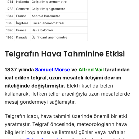
1714
Hollanda
Geliştirilmiş termometre
1783
Cenevre
Geliştirilmiş higrometre
1844
Fransa
Aneroid Barometre
1846
İngiltere
Fincan anemometresi
1896
Fransa
Hava balonları
1926
Kanada
Üç fincanlı anemometre
Telgrafın Hava Tahminine Etkisi
1837 yılında
Samuel Morse
ve
Alfred Vail
tarafından
icat edilen telgraf, uzun mesafeli iletişimi devrim
niteliğinde değiştirmiştir.
Elektriksel darbeleri
kullanarak, iletken teller aracılığıyla uzun mesafelerde
mesaj göndermeyi sağlamıştır.
Telgrafın icadı, hava tahmini üzerinde önemli bir etki
yaratmıştır. Telgraf öncesinde, meteorologların hava
bilgilerini toplaması ve iletmesi günler veya haftalar