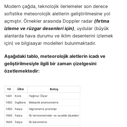
Modern çağda, teknolojik ilerlemeler son derece
sofistike meteorolojik aletlerin geliştirilmesine yol
açmıştır. Örnekler arasında Doppler radar
(fırtına
izleme ve rüzgar desenleri için)
, uydular (büyük
alanlarda hava durumu ve iklim desenlerini izlemek
için) ve bilgisayar modelleri bulunmaktadır.
Aşağıdaki tablo, meteorolojik aletlerin icadı ve
geliştirilmesiyle ilgili bir zaman çizelgesini
özetlemektedir:
Yıl
Ülke
Buluş
1441
Kore
Yağmur Ölçer
1450
İngiltere
Mekanik anemometre
1450
İtalya
Higrometre prototipi
1593
İtalya
İlk termometreler ve sıcaklık ölçekleri
1643
İtalya
İlk barometre