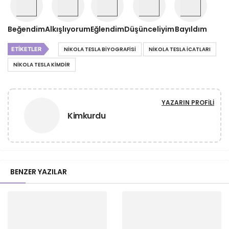
Beğendim
Alkışlıyorum
Eğlendim
Düşünceliyim
Bayıldım
ETIKETLER
NIKOLA TESLA BIYOGRAFISI
NIKOLA TESLA ICATLARI
NIKOLA TESLA KIMDIR
YAZARIN PROFILI
Kimkurdu
BENZER YAZILAR