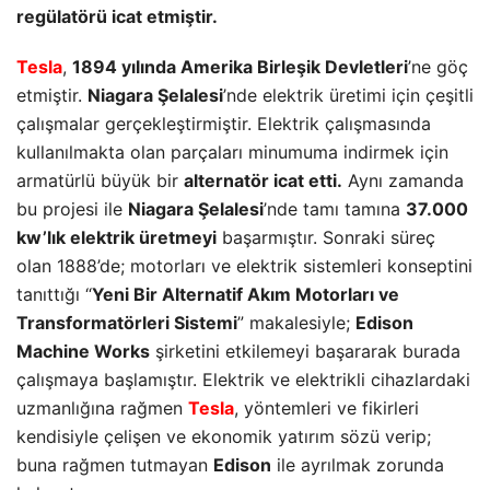
regülatörü icat etmiştir.
Tesla
,
1894 yılında Amerika Birleşik Devletleri
’ne göç
etmiştir.
Niagara Şelalesi
’nde elektrik üretimi için çeşitli
çalışmalar gerçekleştirmiştir. Elektrik çalışmasında
kullanılmakta olan parçaları minumuma indirmek için
armatürlü büyük bir
alternatör icat etti.
Aynı zamanda
bu projesi ile
Niagara Şelalesi
’nde tamı tamına
37.000
kw’lık elektrik üretmeyi
başarmıştır. Sonraki süreç
olan 1888’de; motorları ve elektrik sistemleri konseptini
tanıttığı “
Yeni Bir Alternatif Akım Motorları ve
Transformatörleri Sistemi
” makalesiyle;
Edison
Machine Works
şirketini etkilemeyi başararak burada
çalışmaya başlamıştır. Elektrik ve elektrikli cihazlardaki
uzmanlığına rağmen
Tesla
, yöntemleri ve fikirleri
kendisiyle çelişen ve ekonomik yatırım sözü verip;
buna rağmen tutmayan
Edison
ile ayrılmak zorunda