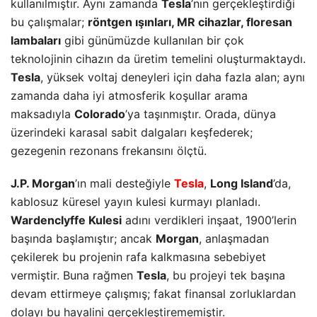
kullanılmıştır. Aynı zamanda
Tesla
’nın gerçekleştirdiği
bu çalışmalar;
röntgen ışınları, MR cihazlar, floresan
lambaları
gibi günümüzde kullanılan bir çok
teknolojinin cihazın da üretim temelini oluşturmaktaydı.
Tesla
, yüksek voltaj deneyleri için daha fazla alan; aynı
zamanda daha iyi atmosferik koşullar arama
maksadıyla
Colorado
’ya taşınmıştır. Orada, dünya
üzerindeki karasal sabit dalgaları keşfederek;
gezegenin rezonans frekansını ölçtü.
J.P. Morgan
’ın mali desteğiyle
Tesla
,
Long Island
’da,
kablosuz küresel yayın kulesi kurmayı planladı.
Wardenclyffe Kulesi
adını verdikleri inşaat, 1900’lerin
başında başlamıştır; ancak
Morgan
, anlaşmadan
çekilerek bu projenin rafa kalkmasına sebebiyet
vermiştir. Buna rağmen
Tesla
, bu projeyi tek başına
devam ettirmeye çalışmış; fakat finansal zorluklardan
dolayı bu hayalini gerçekleştirememiştir.