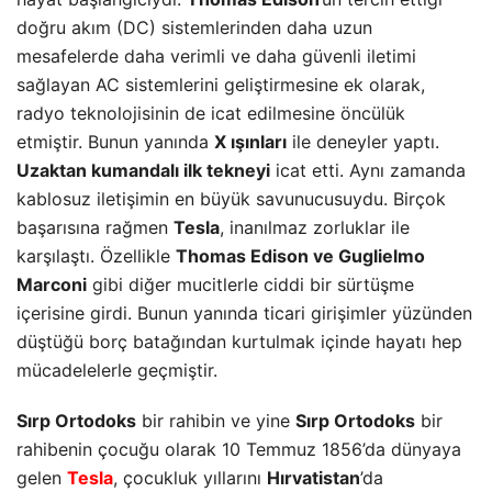
doğru akım (DC) sistemlerinden daha uzun
mesafelerde daha verimli ve daha güvenli iletimi
sağlayan AC sistemlerini geliştirmesine ek olarak,
radyo teknolojisinin de icat edilmesine öncülük
etmiştir. Bunun yanında
X ışınları
ile deneyler yaptı.
Uzaktan kumandalı ilk tekneyi
icat etti. Aynı zamanda
kablosuz iletişimin en büyük savunucusuydu. Birçok
başarısına rağmen
Tesla
, inanılmaz zorluklar ile
karşılaştı. Özellikle
Thomas Edison ve Guglielmo
Marconi
gibi diğer mucitlerle ciddi bir sürtüşme
içerisine girdi. Bunun yanında ticari girişimler yüzünden
düştüğü borç batağından kurtulmak içinde hayatı hep
mücadelelerle geçmiştir.
Sırp Ortodoks
bir rahibin ve yine
Sırp Ortodoks
bir
rahibenin çocuğu olarak 10 Temmuz 1856’da dünyaya
gelen
Tesla
, çocukluk yıllarını
Hırvatistan
’da