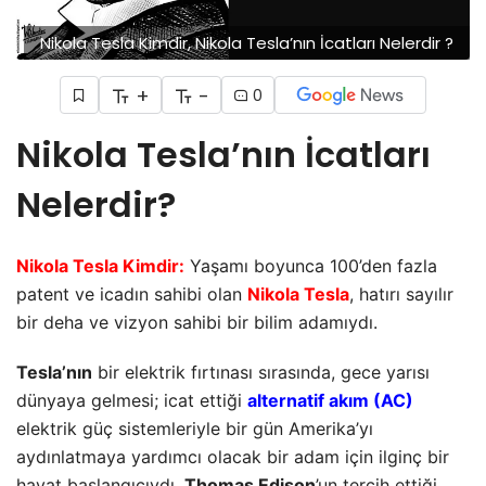
Nikola Tesla Kimdir, Nikola Tesla’nın İcatları Nelerdir ?
+
-
0
Nikola Tesla’nın İcatları
Nelerdir?
Nikola Tesla Kimdir:
Yaşamı boyunca 100’den fazla
patent ve icadın sahibi olan
Nikola Tesla
, hatırı sayılır
bir deha ve vizyon sahibi bir bilim adamıydı.
Tesla’nın
bir elektrik fırtınası sırasında, gece yarısı
dünyaya gelmesi; icat ettiği
alternatif akım (AC)
elektrik güç sistemleriyle bir gün Amerika’yı
aydınlatmaya yardımcı olacak bir adam için ilginç bir
hayat başlangıcıydı.
Thomas Edison
’un tercih ettiği