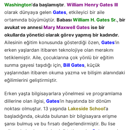
Washington
‘da başlamıştır
.
William Henry Gates
III
olarak dünyaya gelen
Gates
, etkileyici bir aile
ortamında büyümüştür.
Babası
William H. Gates Sr
., bir
avukat ve annesi
Mary Maxwell Gates
ise bir
okullarda yönetici olarak görev yapmış bir kadındır.
Ailesinin eğitim konusunda gösterdiği özen,
Gates
‘in
erken yaşlardan itibaren teknolojiye olan merakını
tetiklemiştir. Aile, çocuklarına çok yönlü bir eğitim
sunma gayesi taşıdığı için,
Bill Gates
, küçük
yaşlarından itibaren okuma yazma ve bilişim alanındaki
eğilimlerini geliştirmiştir.
Erken yaşta bilgisayarlara yönelmesi ve programlama
dillerine olan ilgisi,
Gates
‘in hayatında bir dönüm
noktası olmuştur. 13 yaşında
Lakeside School
‘a
başladığında, okulda bulunan bir bilgisayara erişme
şansı bulmuş ve bu fırsatı değerlendirmiştir. Bu lise