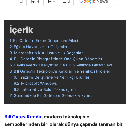
+
-
0
İçerik
1
Bill Gates’in Erken Dönemi ve Ailesi
2
Eğitim Hayatı ve İlk Girişimleri
3
Microsoft’un Kuruluşu ve İlk Başarılar
4
Bill Gates’in Biyografisinde Öne Çıkan Dönemler
5
Hayırseverlik Faaliyetleri ve Bill & Melinda Gates Vakfı
6
Bill Gates’in Teknolojiye Katkıları ve Yenilikçi Projeleri
6.1
Yazılım Geliştirme ve Yenilikçi Ürünler
6.2
Microsoft Windows
6.3
İnternet ve Bulut Teknolojileri
7
Günümüzde Bill Gates ve Gelecek Vizyonu
Bill Gates Kimdir,
modern teknolojinin
sembollerinden biri olarak dünya çapında tanınan bir