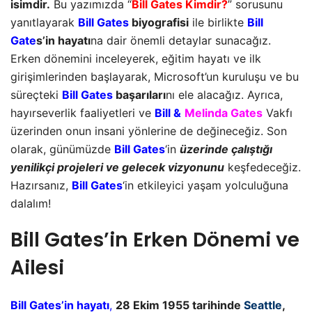
isimdir.
Bu yazımızda “
Bill Gates Kimdir?
” sorusunu
yanıtlayarak
Bill Gates
biyografisi
ile birlikte
Bill
Gate
s’in hayatı
na dair önemli detaylar sunacağız.
Erken dönemini inceleyerek, eğitim hayatı ve ilk
girişimlerinden başlayarak, Microsoft’un kuruluşu ve bu
süreçteki
Bill Gates
başarıları
nı ele alacağız. Ayrıca,
hayırseverlik faaliyetleri ve
Bill &
Melinda Gates
Vakfı
üzerinden onun insani yönlerine de değineceğiz. Son
olarak, günümüzde
Bill Gates
‘in
üzerinde çalıştığı
yenilikçi projeleri ve gelecek vizyonunu
keşfedeceğiz.
Hazırsanız,
Bill Gates
‘in etkileyici yaşam yolculuğuna
dalalım!
Bill Gates’in Erken Dönemi ve
Ailesi
Bill Gates’in hayatı
,
28 Ekim 1955 tarihinde
Seattle
,