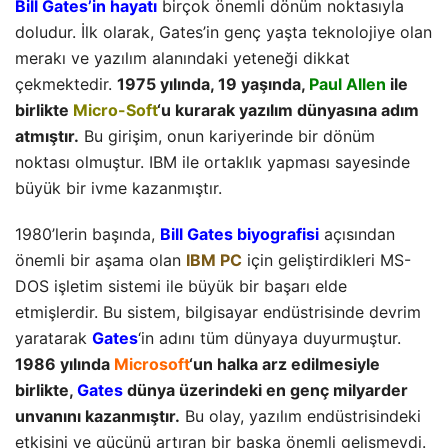
Bill Gates’in hayatı
birçok önemli dönüm noktasıyla
doludur. İlk olarak, Gates’in genç yaşta teknolojiye olan
merakı ve yazılım alanındaki yeteneği dikkat
çekmektedir.
1975 yılında, 19 yaşında,
Paul Allen
ile
birlikte
Micro-Soft
‘u kurarak yazılım dünyasına adım
atmıştır.
Bu girişim, onun kariyerinde bir dönüm
noktası olmuştur. IBM ile ortaklık yapması sayesinde
büyük bir ivme kazanmıştır.
1980’lerin başında,
Bill Gates biyografisi
açısından
önemli bir aşama olan
IBM PC
için geliştirdikleri MS-
DOS işletim sistemi ile büyük bir başarı elde
etmişlerdir. Bu sistem, bilgisayar endüstrisinde devrim
yaratarak
Gates
‘in adını tüm dünyaya duyurmuştur.
1986 yılında
Microsoft
‘un halka arz edilmesiyle
birlikte,
Gates
dünya üzerindeki en genç milyarder
unvanını kazanmıştır.
Bu olay, yazılım endüstrisindeki
etkisini ve gücünü artıran bir başka önemli gelişmeydi.