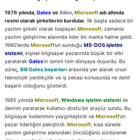
1976 yılında,
Gates
ve
Allen
,
Microsoft
adı altında
resmi olarak şirketlerini kurdular.
İlk başta sadece bir
yazılım şirketi olarak başlayan
Microsoft
, zamanla
yazılım geliştirme alanında lider bir marka haline geldi.
1980’lerde
Microsoft
’un sunduğu
MS-DOS işletim
sistemi
, kişisel bilgisayar pazarında büyük bir etki
yaratarak
Gates
’in ismini tüm dünyaya duyurdu. Bu
süreç,
Bill Gates başarıları
arasında yer alarak onun
teknolojik yenilikçilik ve iş zekası konusunda ne denli
başarılı olduğunu gösterdi.
1985 yılında
Microsoft
,
Windows işletim sistemi
ile
devrim yaratarak kullanıcı dostu bir arayüz sundu. Bu,
bilgisayar kullanımını yaygınlaştırdı ve
Microsoft
’un
pazar liderliğini pekiştirdi.
Microsoft
, kısa sürede
yazılım geliştirme alanındaki öncülüğünü sürdürerek