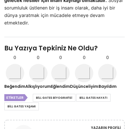
gelecek nesiller için ilham kaynağı olmaktadır.
Sosyal
sorumluluk üstlenen bir iş insanı olarak, daha iyi bir
dünya yaratmak için mücadele etmeye devam
etmektedir.
Bu Yazıya Tepkiniz Ne Oldu?
0
0
0
0
0
Beğendim
Alkışlıyorum
Eğlendim
Düşünceliyim
Bayıldım
ETIKETLER
BILL GATES BIYOGRAFISI
BILL GATES HAYATI
BILL GATES YAŞAMI
YAZARIN PROFILI