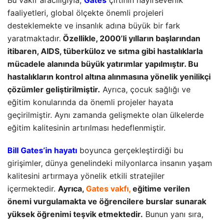
Bu vakıf aracılığıyla,
Gates
çiftinin hayırseverlik
faaliyetleri, global ölçekte önemli projeleri
desteklemekte ve insanlık adına büyük bir fark
yaratmaktadır.
Özellikle, 2000’li yılların başlarından
itibaren, AIDS, tüberküloz ve sıtma gibi hastalıklarla
mücadele alanında büyük yatırımlar yapılmıştır. Bu
hastalıkların kontrol altına alınmasına yönelik yenilikçi
çözümler geliştirilmiştir.
Ayrıca, çocuk sağlığı ve
eğitim konularında da önemli projeler hayata
geçirilmiştir. Aynı zamanda gelişmekte olan ülkelerde
eğitim kalitesinin artırılması hedeflenmiştir.
Bill Gates’in hayatı
boyunca gerçekleştirdiği bu
girişimler, dünya genelindeki milyonlarca insanın yaşam
kalitesini artırmaya yönelik etkili stratejiler
içermektedir.
Ayrıca,
Gates vakfı,
eğitime verilen
önemi vurgulamakta ve öğrencilere burslar sunarak
yüksek öğrenimi teşvik etmektedir.
Bunun yanı sıra,