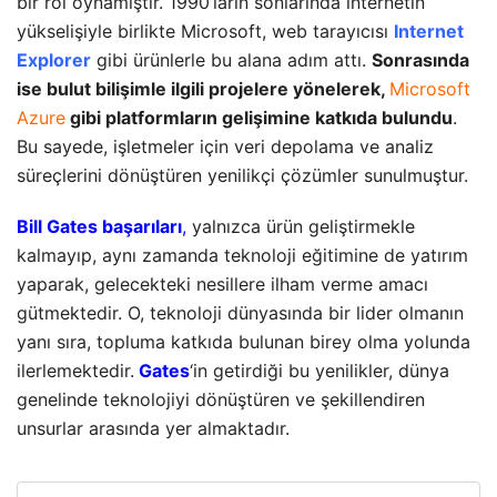
bir rol oynamıştır. 1990’ların sonlarında internetin
yükselişiyle birlikte Microsoft, web tarayıcısı
Internet
Explorer
gibi ürünlerle bu alana adım attı.
Sonrasında
ise bulut bilişimle ilgili projelere yönelerek,
Microsoft
Azure
gibi platformların gelişimine katkıda bulundu
.
Bu sayede, işletmeler için veri depolama ve analiz
süreçlerini dönüştüren yenilikçi çözümler sunulmuştur.
Bill Gates başarıları
,
yalnızca ürün geliştirmekle
kalmayıp, aynı zamanda teknoloji eğitimine de yatırım
yaparak, gelecekteki nesillere ilham verme amacı
gütmektedir. O, teknoloji dünyasında bir lider olmanın
yanı sıra, topluma katkıda bulunan birey olma yolunda
ilerlemektedir.
Gates
‘in getirdiği bu yenilikler, dünya
genelinde teknolojiyi dönüştüren ve şekillendiren
unsurlar arasında yer almaktadır.