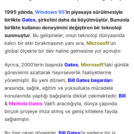
1995 yılında,
Windows 95
‘in piyasaya sürülmesiyle
birlikte
Gates
, şirketini daha da büyütmüştür. Bununla
birlikte kullanıcı deneyimini değiştiren bir teknoloji
sunmuştur.
Bu gelişmeler, onun teknoloji dünyasında
kalıcı bir etki bırakmasının yanı sıra,
Microsoft’
un
global ölçekte bir dev haline gelmesine yol açmıştır.
Ayrıca, 2000’lerin başında
Gates
,
Microsoft
’taki günlük
görevlerini azaltarak hayırseverlik faaliyetlerine
yönelmiştir. Bu yeni dönem,
Bill Gates başarıları
arasında, sağlık, eğitim ve yoksullukla mücadele
konularında yaptığı bağışlarla dikkat çekmektedir.
Bill
&
Melinda Gates
Vakfı aracılığıyla, dünya çapında
birçok projeye imza atmış ve geniş kitlelere fayda
sağlamıştır.
Bu öne çıkan dönemler,
Bill Gates
’in sadece bir iş