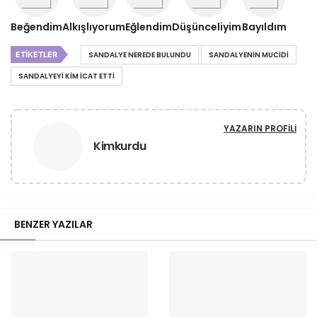
Beğendim
Alkışlıyorum
Eğlendim
Düşünceliyim
Bayıldım
ETIKETLER
SANDALYE NEREDE BULUNDU
SANDALYENIN MUCIDI
SANDALYEYI KIM ICAT ETTI
YAZARIN PROFILI
Kimkurdu
BENZER YAZILAR