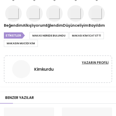
Beğendim
Alkışlıyorum
Eğlendim
Düşünceliyim
Bayıldım
ETIKETLER
MAKAS NEREDE BULUNDU
MAKASI KIM ICAT ETTI
MAKASIN MUCIDI KIM
YAZARIN PROFILI
Kimkurdu
BENZER YAZILAR