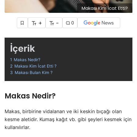
Makası Kim İcat Etti?
+
-
0
İçerik
1
Makas Nedir?
2
Makası Kim İcat Etti ?
3
Makası Bulan Kim ?
Makas Nedir?
Makas, birbirine vidalanan ve iki keskin bıçağı olan
kesme aletidir. Kumaş kağıt vb. gibi şeyleri kesmek için
kullanılırlar.